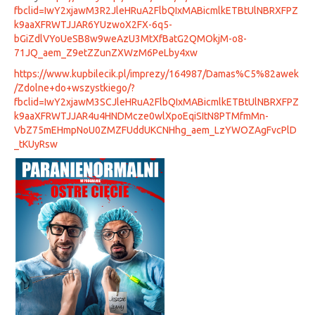
fbclid=IwY2xjawM3R2JleHRuA2FlbQIxMABicmlkETBtUlNBRXFPZ
k9aaXFRWTJJAR6YUzwoX2FX-6q5-
bGiZdlVYoUeSB8w9weAzU3MtXfBatG2QMOkjM-o8-
71JQ_aem_Z9etZZunZXWzM6PeLby4xw
https://www.kupbilecik.pl/imprezy/164987/Damas%C5%82awek
/Zdolne+do+wszystkiego/?
fbclid=IwY2xjawM3SCJleHRuA2FlbQIxMABicmlkETBtUlNBRXFPZ
k9aaXFRWTJJAR4u4HNDMcze0wlXpoEqiSItN8PTMfmMn-
VbZ75mEHmpNoU0ZMZFUddUKCNHhg_aem_LzYWOZAgFvcPlD
_tKUyRsw