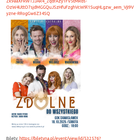
Zk9aaXFRWTJJAR4_2qdrAzy1FV5tMRds-
OzW4UttO7sjdMGGQuJSzHfuFzghVcW9l1SuqHLgzw_aem_VjI9V
yzne-RRogGw6Z34SQ
Bilety:
https://biletyna.pl/event/view/id/532576?