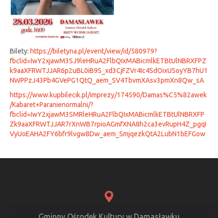
Bilety:
https://biletyna.pl/event/view/id/580979?
fbclid=IwY2xjawM3SJ9leHRuA2FlbQIxMABicmlkETBtUlNBRXFPZ
k9aaXFRWTJJAR6p2uBL0iB9S_xd3CjFZVr4Ic4SdOixUSoyYB7hU1
NWPPzJ43Pb4GVePG1QtQ_aem_SV4TbvmXAsv3pmXn8Qw_sA
https://www.kupbilecik.pl/imprezy/174590/Damas%C5%82awek
/Kabaret+Paranienormalni/?
fbclid=IwY2xjawM3SMRleHRuA2FlbQIxMABicmlkETBtUlNBRXFP
Zk9aaXFRWTJJAR7rXnWB7rpioAGmfXNA8h2ca3evRupH4Z_pgqI
VyUoEAHA2FY6bfr9lvgw8Dw_aem_SmjqezkQtA2LubN1bEFGow
Gminny Ośrodek Kultury w Damasławku