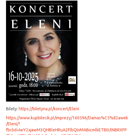
Bilety:
https://biletyna.pl/koncert/Eleni
https://www.kupbilecik.pl/imprezy/160596/Damas%C5%82awek
/Eleni/?
fbclid=IwY2xjawM3QHBleHRuA2FlbQIxMABicmlkETBtUlNBRXFP