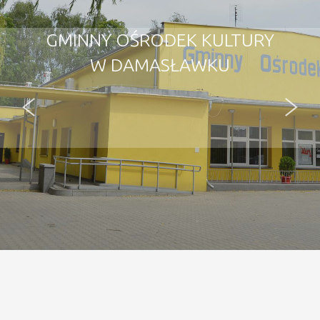
GMINNY OŚRODEK KULTURY
W DAMASŁAWKU