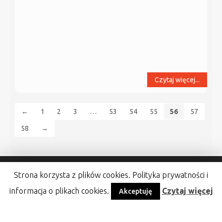
Czytaj więcej...
←
1
2
3
…
53
54
55
56
57
58
→
Strona korzysta z plików cookies. Polityka prywatności i
informacja o plikach cookies.
Czytaj więcej
Akceptuję
Gminny Ośrodek Kultury w Damasławku