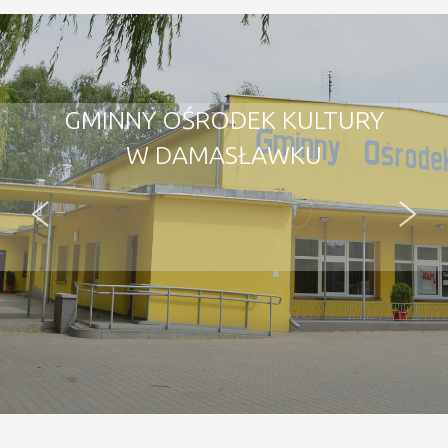
GMINNY OŚRODEK KULTURY
W DAMASŁAWKU