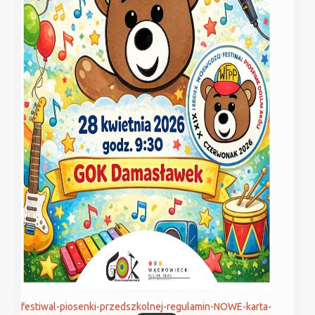
festiwal-piosenki-przedszkolnej-regulamin-NOWE-karta-