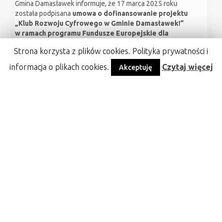
Gmina Damasławek informuje, że 17 marca 2025 roku
została podpisana
umowa o dofinansowanie projektu
„Klub Rozwoju Cyfrowego w Gminie Damasławek!”
w ramach programu Fundusze Europejskie dla
Rozwoju Społecznego 2021-2027.
Strona korzysta z plików cookies. Polityka prywatności i
Numer umowy
: FERS.01.09-IP.03-0008/24-00
informacja o plikach cookies.
Czytaj więcej
Akceptuję
Źródło
Continue reading
→
Czytaj więcej...
←
1
2
3
4
5
6
7
…
56
57
58
→