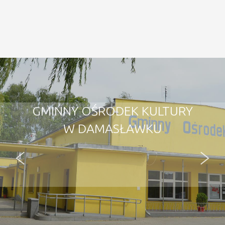
GMINNY OŚRODEK KULTURY
W DAMASŁAWKU