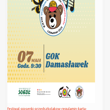
festiwal-piosenki-przedszkolakow-regulamin-karta-