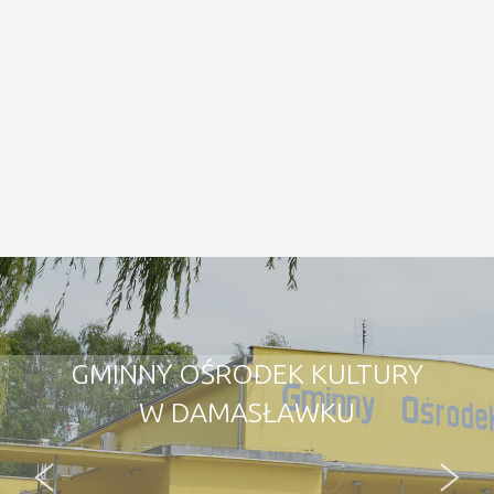
GMINNY OŚRODEK KULTURY
W DAMASŁAWKU