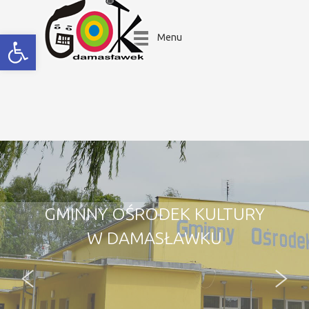
Open toolbar
Menu
GMINNY OŚRODEK KULTURY
W DAMASŁAWKU