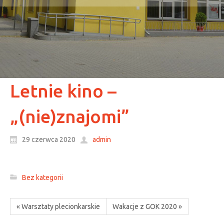
Letnie kino –
„(nie)znajomi”
29 czerwca 2020
admin
Bez kategorii
« Warsztaty plecionkarskie
Wakacje z GOK 2020 »