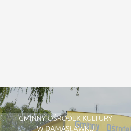
GMINNY OŚRODEK KULTURY
W DAMASŁAWKU