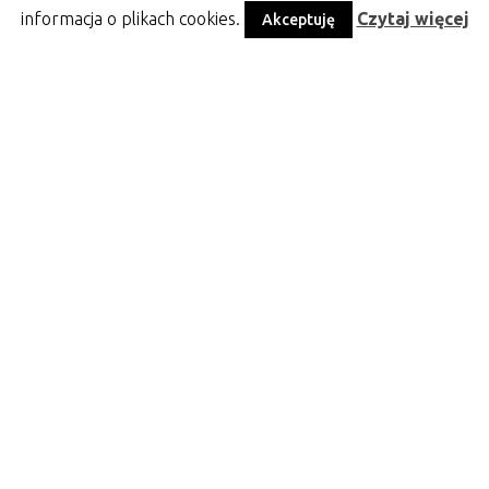
informacja o plikach cookies.
Czytaj więcej
Akceptuję
Czytaj więcej...
←
1
2
3
…
52
53
54
55
56