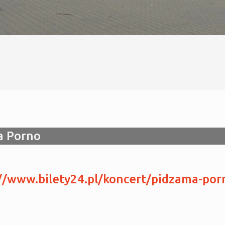
a Porno
://www.bilety24.pl/koncert/pidzama-po