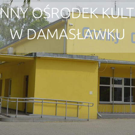
NNY OŚRODEK KUL
W DAMASŁAWKU