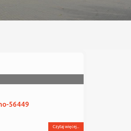
rno-56449
Czytaj więcej...