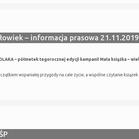
złowiek – informacja prasowa 21.11.2019
 – półmetek tegorocznej edycji kampanii Mała książka – wielk
czątkiem wspaniałej przygody na całe życie, a wspólne czytanie książ
ŚP