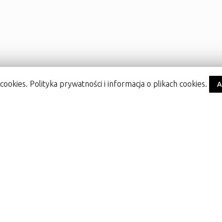
cookies. Polityka prywatności i informacja o plikach cookies.
A
5
56
57
58
→
wku
gok@damaslawek.pl