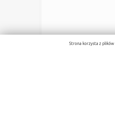
Strona korzysta z plików 
←
1
2
3
…
53
54
5
Gminny Ośrodek Kultury w Damasła